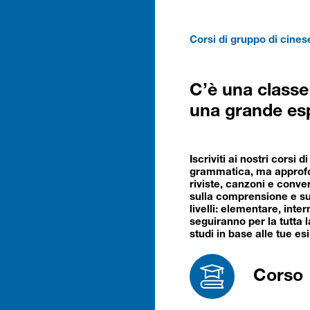
Corsi di gruppo di cines
C’è una classe
una grande esp
Iscriviti ai nostri corsi d
grammatica, ma approfo
riviste, canzoni e conver
sulla comprensione e s
livelli: elementare, inte
seguiranno per la tutta 
studi in base alle tue es
Corso