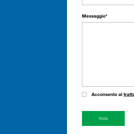
Messaggio*
Acconsento al
trat