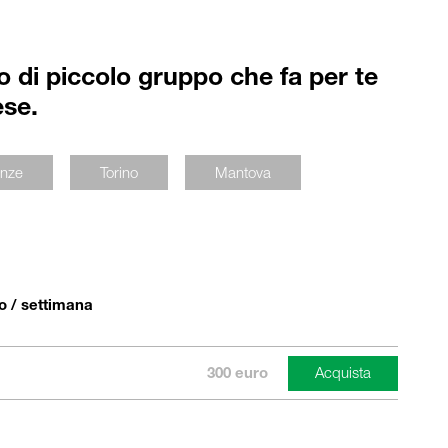
rso di piccolo gruppo che fa per te
ese.
enze
Torino
Mantova
po / settimana
300 euro