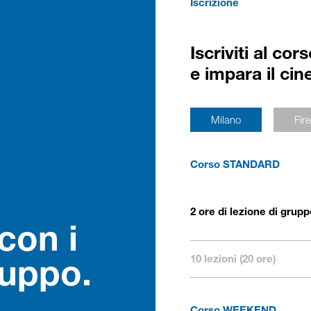
Iscrizione
Iscriviti al co
e impara il cin
Milano
Fir
Corso STANDARD
2 ore di lezione di grup
con i
10 lezioni (20 ore)
ruppo.