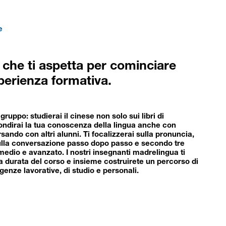
e
 che ti aspetta per cominciare
erienza formativa.
i gruppo: studierai il cinese non solo sui libri di
ndirai la tua conoscenza della lingua anche con
sando con altri alunni. Ti focalizzerai sulla pronuncia,
ulla conversazione passo dopo passo e secondo tre
rmedio e avanzato. I nostri insegnanti madrelingua ti
la durata del corso e insieme costruirete un percorso di
igenze lavorative, di studio e personali.