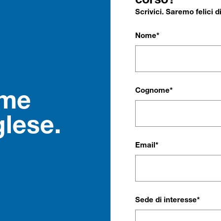
corso?
Scrivici. Saremo felici 
Nome*
Cognome*
ame
glese.
Email*
Sede di interesse*