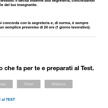
flessibili: li decidi insieme alla segreteria, concordando
le del tuo insegnante.
si concorda con la segreteria e, di norma, è sempre
n semplice preavviso di 24 ore (1 giorno lavorativo).
so che fa per te e preparati al Test.
enze
Torino
Mantova
 al TEST