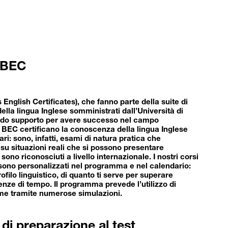
 BEC
English Certificates), che fanno parte della suite di
ella lingua Inglese somministrati dall’Università di
ido supporto per avere successo nel campo
 BEC certificano la conoscenza della lingua Inglese
ari: sono, infatti, esami di natura pratica che
 su situazioni reali che si possono presentare
 sono riconosciuti a livello internazionale. I nostri corsi
sono personalizzati nel programma e nel calendario:
filo linguistico, di quanto ti serve per superare
enze di tempo. Il programma prevede l’utilizzo di
ame tramite numerose simulazioni.
 di preparazione al test