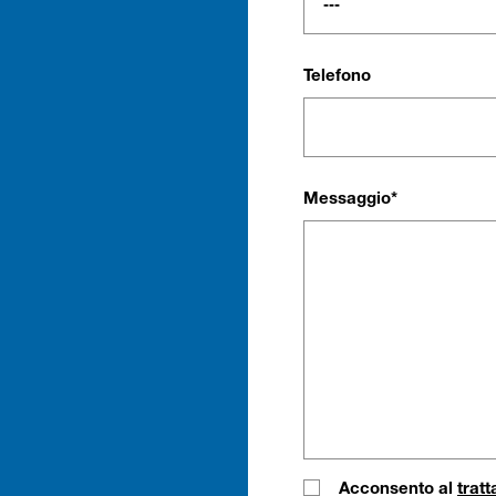
Telefono
Messaggio*
Acconsento al
trat