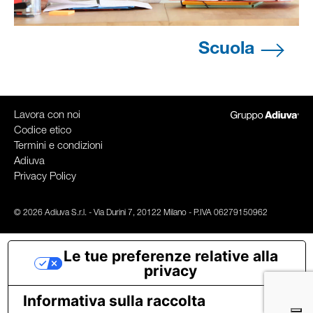
Scuola
Lavora con noi
Codice etico
Termini e condizioni
Adiuva
Privacy Policy
© 2026 Adiuva S.r.l. - Via Durini 7, 20122 Milano - P.IVA 06279150962
Le tue preferenze relative alla
privacy
Informativa sulla raccolta